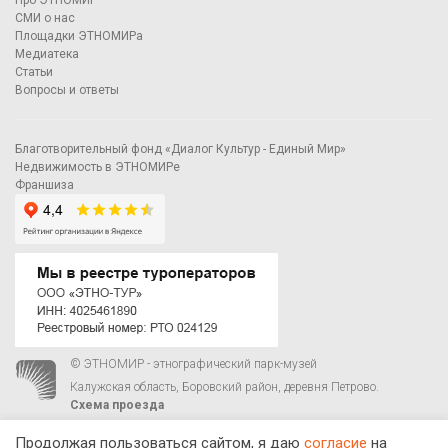
Про ЭТНОМИР
СМИ о нас
Площадки ЭТНОМИРа
Медиатека
Статьи
Вопросы и ответы
Благотворительный фонд «Диалог Культур - Единый Мир»
Недвижимость в ЭТНОМИРе
Франшиза
© ЭТНОМИР - этнографический парк-музей
Калужская область, Боровский район, деревня Петрово.
Схема проезда
00
00
С 9
до 21
ежедневно:
+7 495 023-81-81
,
zakaz@ethnomir.ru
Продолжая пользоваться сайтом, я даю
согласие
на