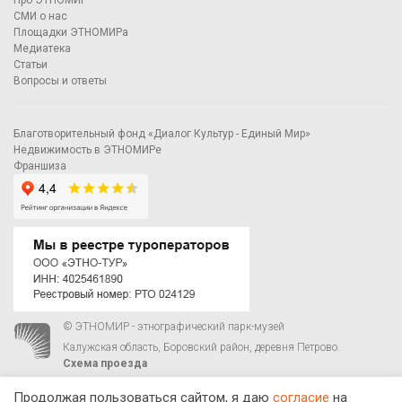
Про ЭТНОМИР
СМИ о нас
Площадки ЭТНОМИРа
Медиатека
Статьи
Вопросы и ответы
Благотворительный фонд «Диалог Культур - Единый Мир»
Недвижимость в ЭТНОМИРе
Франшиза
© ЭТНОМИР - этнографический парк-музей
Калужская область, Боровский район, деревня Петрово.
Схема проезда
00
00
С 9
до 21
ежедневно:
+7 495 023-81-81
,
zakaz@ethnomir.ru
Продолжая пользоваться сайтом, я даю
согласие
на