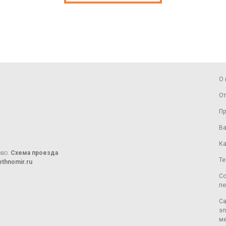
О 
От
Пр
Ва
Ка
ово.
Схема проезда
Те
thnomir.ru
Со
пе
Са
эп
ме