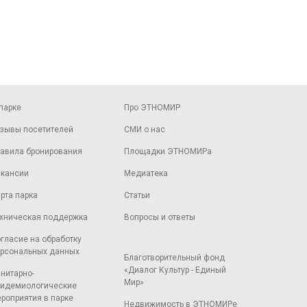
парке
Про ЭТНОМИР
зывы посетителей
СМИ о нас
авила бронирования
Площадки ЭТНОМИРа
кансии
Медиатека
рта парка
Статьи
хническая поддержка
Вопросы и ответы
гласие на обработку
рсональных данных
Благотворительный фонд
«Диалог Культур - Единый
нитарно-
Мир»
идемиологические
роприятия в парке
Недвижимость в ЭТНОМИРе