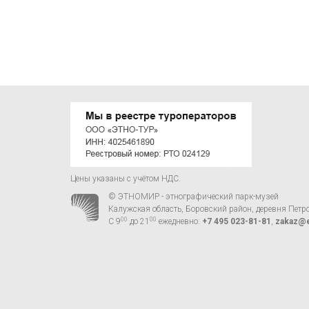
Цены указаны с учётом НДС.
© ЭТНОМИР - этнографический парк-музей
Калужская область, Боровский район, деревня Петр
00
00
С 9
до 21
ежедневно:
+7 495 023-81-81
,
zakaz@e