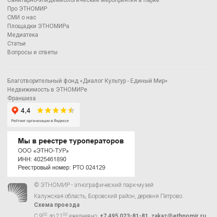
Санитарно-эпидемиологические мероприятия в парке
Про ЭТНОМИР
СМИ о нас
Площадки ЭТНОМИРа
Медиатека
Статьи
Вопросы и ответы
Благотворительный фонд «Диалог Культур - Единый Мир»
Недвижимость в ЭТНОМИРе
Франшиза
© ЭТНОМИР - этнографический парк-музей
Калужская область, Боровский район, деревня Петрово.
Схема проезда
00
00
С 9
до 21
ежедневно:
+7 495 023-81-81
,
zakaz@ethnomir.ru