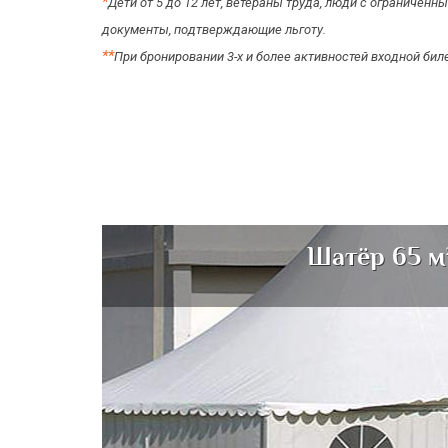
*
Дети от 5 до 12 лет, ветераны труда, люди с ограниче
документы, подтверждающие льготу.
*
*
При бронировании 3-х и более активностей входной бил
Шатёр 65 м