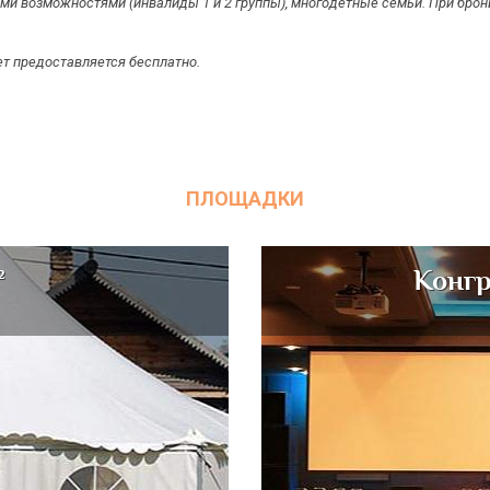
нными возможностями (инвалиды 1 и 2 группы), многодетные семьи. При бр
ет предоставляется бесплатно.
ПЛОЩАДКИ
²
Конгр