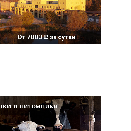
От 7000
за сутки
c
рки и питомники