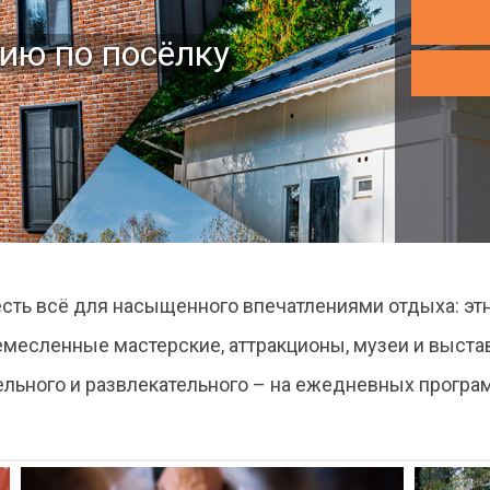
й
ание в эти
ию по посёлку
ей
»
 до 20%!
ть всё для насыщенного впечатлениями отдыха: этни
ремесленные мастерские, аттракционы, музеи и выстав
ельного и развлекательного – на ежедневных програм