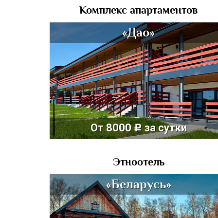
Комплекс апартаментов
«Дао»
От 8000
за сутки
c
Этноотель
«Беларусь»