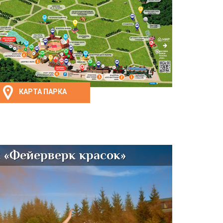
КАРТА ПАРКА
 «Фейерверк красок»