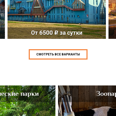
От 6500
за сутки
c
СМОТРЕТЬ ВСЕ ВАРИАНТЫ
ческие парки
Зоопа