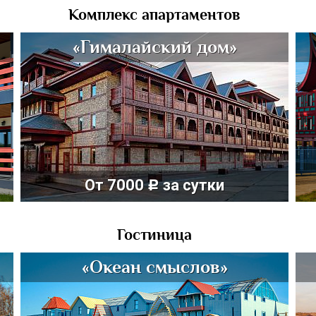
Комплекс апартаментов
«Гималайский дом»
От 7000
за сутки
c
Гостиница
«Океан смыслов»