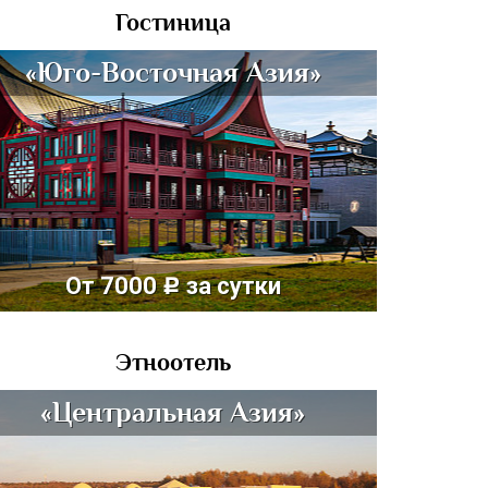
Гостиница
«Юго-Восточная Азия»
От 7000
за сутки
c
Этноотель
«Центральная Азия»