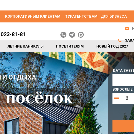
КОРПОРАТИВНЫМ КЛИЕНТАМ
ТУРАГЕНТСТВАМ
ДЛЯ БИЗНЕСА
 023-81-81
ЗАК
ЛЕТНИЕ КАНИКУЛЫ
ПОСЕТИТЕЛЯМ
НОВЫЙ ГОД 2027
ДАТА ЗАЕЗ
е
 тур по
 В ЭТНОМИРЕ!
ЭТНОМИРЕ!
 И ОТДЫХА
ВЗРОСЛЫЕ И
рок на
ВегФест»
я
 посёлок
ы в