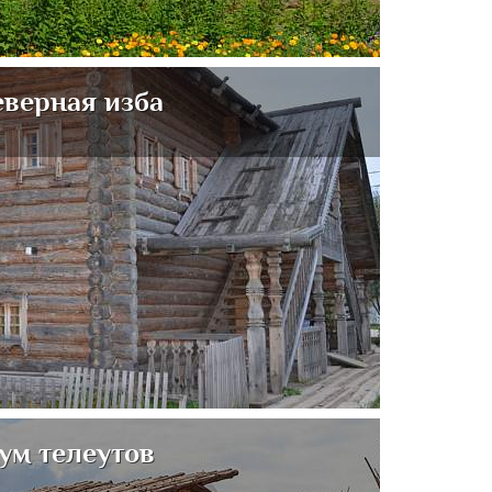
еверная изба
ум телеутов