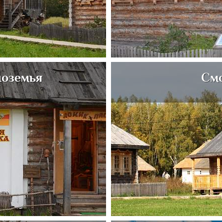
ноземья
Смо