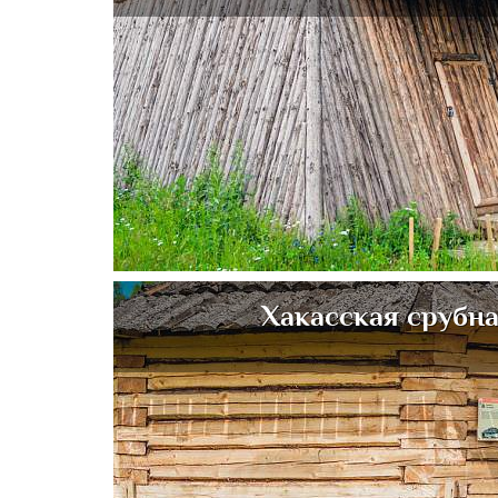
Хакасская срубн