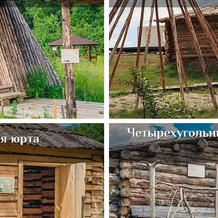
Четырехугольн
ая юрта