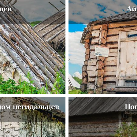
цев
Ай
дом негидальцев
По