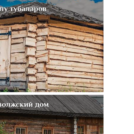
лу тубаларов
волжский дом