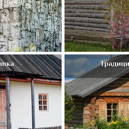
анка
Традици