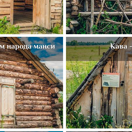
ом народа манси
Кава 