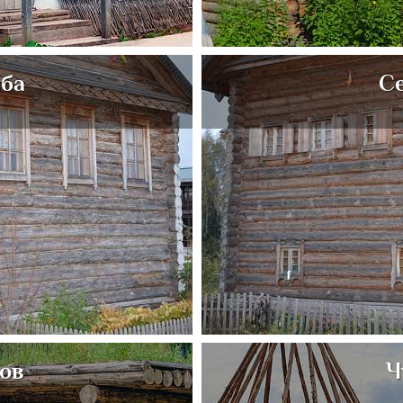
зба
С
тов
Ч