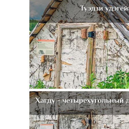
Туэдзи удэгей
Хагду - четырехугольный 