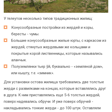
У телеутов несколько типов традиционных жилищ:
Конусообразные постройки из жердей и коры,
бересты - чумы.
Большие конусообразные жилые юрты, с каркасом из
жердей, стянутых жердевыми же кольцами и
покрытые корой лиственницы, которые назывались
аланчык.
Полуземлянки тьер ўй, буквально - «земляной дом»,
или кышту, т.е. «зимник».
Для установки остова жилища требовались две толстые
жерди с развилками на концах, которые вставлялись друг
в друга. К ним приставлялись еще 5-6 толстых жердей,
поверх надевались обручи. И уже поверх обручей -
накладывались тонкие жерди - до 100 штук. Оставляли