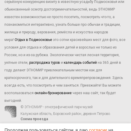
серьёзную конкуренцию визиту в известную усадьбу Подмосковья или
обыкновенный осмотр достопримечательностей, ведь ЭТНОМИР
известен возможностью не просто посетить, посмотреть что-то, а
познакомиться интерактивно, узнать больше про обычаи и традиции,
жилища и природу, верования, ремёсла и искусства народов
мира!
Отдых в Подмосковье
это сотни красивейших мест для фото, все
условия для отдыха и образования детей и взрослых не только из
России, но и из-за рубежа. Экологически чистая лесная территория,
уютные отели,
распродажа туров
и
календарь событий
на 365 дней в
году делают ЭТНОМИР привлекательным местом как для
краткосрочного, так и для длительного времяпрепровождения. Здесь
всегда есть, что посмотреть и чем заняться. Приезжайте! Вы можете
воспользоваться
онлайн-бронирование
через наш сайт, так будет
выгодней.
© ЭТНОМИР - этнографический парк-музей
Калужская область, Боровский район, деревня Петрово.
Схема проезда
00
00
С 9
до 21
ежедневно:
+7 495 023-81-81
,
zakaz@ethnomir.ru
Продолжая пользоваться сайтом, я даю
согласие
на