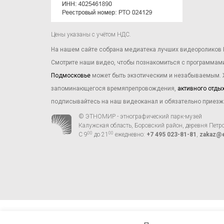
Цены указаны с учётом НДС.
На нашем сайте собрана медиатека лучших видеороликов 
Смотрите наши видео, чтобы познакомиться с программа
Подмосковье
может быть экзотическим и незабываемым.
запоминающегося времяпрепровождения,
активного отды
подписывайтесь на наш видеоканал и обязательно приезжай
© ЭТНОМИР - этнографический парк-музей
Калужская область, Боровский район, деревня Петр
00
00
С 9
до 21
ежедневно:
+7 495 023-81-81
,
zakaz@e