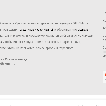
Пр
Ва
Ка
Культурно-образовательного туристического центра «ЭТНОМИР».
Те
ми прошедших
праздников и фестивалей
и убедиться, что
отдых в
 Жители Калужской и Московской областей выбирают ЭТНОМИР для
Со
пе
ха
и событийного досуга. Следите за жизнью парка онлайн,
Са
те, чтобы не пропустить самое яркое и интересное!
эп
ме
ово.
Схема проезда
thnomir.ru