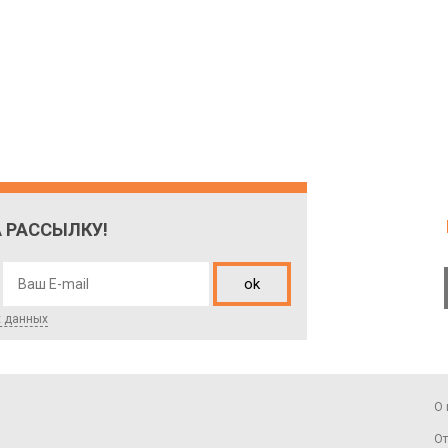
 РАССЫЛКУ!
ok
х данных
О 
От