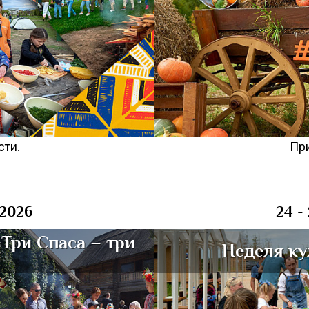
сти.
При
 2026
24 -
Три Спаса – три
Неделя ку