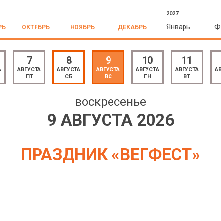
2027
Январь
Ф
РЬ
ОКТЯБРЬ
НОЯБРЬ
ДЕКАБРЬ
7
8
9
10
11
А
АВГУСТА
АВГУСТА
АВГУСТА
АВГУСТА
АВГУСТА
А
ПТ
СБ
ВС
ПН
ВТ
воскресенье
9 АВГУСТА 2026
ПРАЗДНИК «ВЕГФЕСТ»