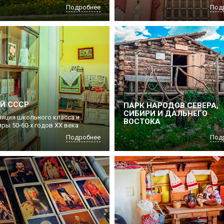
Подробнее
Под
Й СССР
ПАРК НАРОДОВ СЕВЕРА,
СИБИРИ И ДАЛЬНЕГО
зиция школьного класса и
ВОСТОКА
ры 50-60-х годов ХХ века
Подробнее
Под