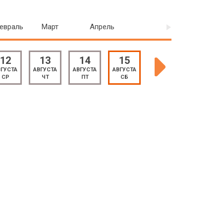
евраль
Март
Апрель
12
13
14
15
16
17
ВГУСТА
АВГУСТА
АВГУСТА
АВГУСТА
АВГУСТА
АВГУСТА
СР
ЧТ
ПТ
СБ
ВС
ПН