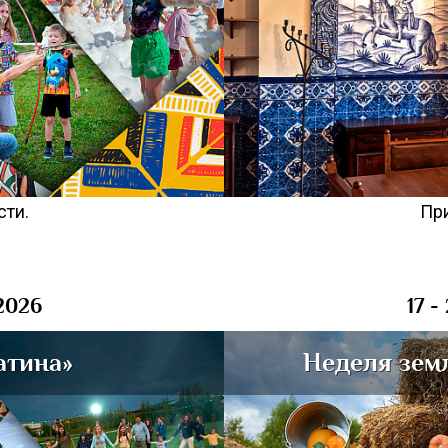
сти.
При
 2026
17 -
атина»
Неделя зем