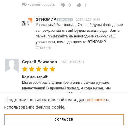
0
1
Комментировать
ЭТНОМИР
2020.12.27 16:18
ЭТНОМИР
Уважаемый Александр! От всей души благодарим 
за прекрасный отзыв! Будем всегда рады Вам в 
парке, приезжайте на новогодние каникулы! С 
уважением, команда проекта ЭТНОМИР
Ответить
Сергей Елизаров
2020.10.16 08:16
Комментарий:
Мы второй раз в Этномире и опять самые лучшие 
впечатления! В прошлый приезд, 4 года назад, мы 
останавливались в отеле "Непал", а в этот раз решили 
попробовать отель "Восточная Азия" и не пожалели. 
Продолжая пользоваться сайтом, я даю
согласие
на
Выбрали самый бюджетный вариант размещения - в 
использование файлов cookie.
номере без окон с искусственным светом и приточной 
вентиляцией. Так же не разочаровались. Вентиляция 
СОГЛАСЕН
немного шумит, но мы не включали её постоянно. Да и в 
номере мы были, в основном, ночью. Завтрак без особых 