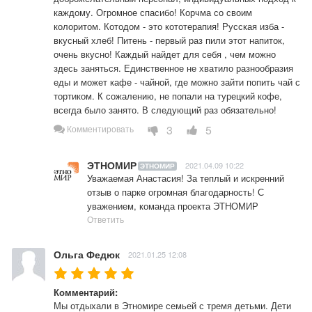
каждому. Огромное спасибо! Корчма со своим 
колоритом. Котодом - это кототерапия! Русская изба - 
вкусный хлеб! Питень - первый раз пили этот напиток, 
очень вкусно! Каждый найдет для себя , чем можно 
здесь заняться. Единственное не хватило разнообразия 
еды и может кафе - чайной, где можно зайти попить чай с 
тортиком. К сожалению, не попали на турецкий кофе, 
всегда было занято. В следующий раз обязательно!
3
5
Комментировать
ЭТНОМИР
2021.04.09 10:22
ЭТНОМИР
Уважаемая Анастасия! За теплый и искренний 
отзыв о парке огромная благодарность! С 
уважением, команда проекта ЭТНОМИР
Ответить
Ольга Федюк
2021.01.25 12:08
Комментарий:
Мы отдыхали в Этномире семьей с тремя детьми. Дети 