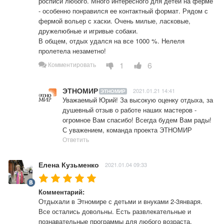
росписи любого. Много интересного для детей на ферме 
- особенно понравился ее контактный формат. Рядом с 
фермой вольер с хаски. Очень милые, ласковые, 
дружелюбные и игривые собаки. 

В общем, отдых удался на все 1000 %. Нелеля 
пролетела незаметно!
1
6
Комментировать
ЭТНОМИР
2021.01.21 14:41
ЭТНОМИР
Уважаемый Юрий! За высокую оценку отдыха, за 
душевный отзыв о работе наших мастеров - 
огромное Вам спасибо! Всегда будем Вам рады! 
С уважением, команда проекта ЭТНОМИР
Ответить
Елена Кузьменко
2021.01.04 09:33
Комментарий:
Отдыхали в Этномире с детьми и внуками 2-3января. 
Все остались довольны. Есть развлекательные и 
познавательные программы для любого возраста. 