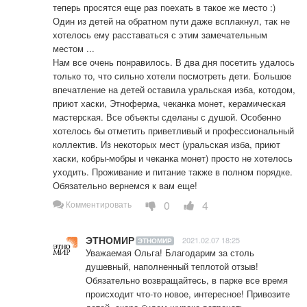
теперь просятся еще раз поехать в такое же место :) 
Один из детей на обратном пути даже всплакнул, так не 
хотелось ему расставаться с этим замечательным 
местом ... 

Нам все очень понравилось. В два дня посетить удалось 
только то, что сильно хотели посмотреть дети. Большое 
впечатление на детей оставила уральская изба, котодом, 
приют хаски, Этноферма, чеканка монет, керамическая 
мастерская. Все объекты сделаны с душой. Особенно 
хотелось бы отметить приветливый и профессиональный 
коллектив. Из некоторых мест (уральская изба, приют 
хаски, кобры-мобры и чеканка монет) просто не хотелось 
уходить. Проживание и питание также в полном порядке.

Обязательно вернемся к вам еще!
0
4
Комментировать
ЭТНОМИР
2021.02.07 18:25
ЭТНОМИР
Уважаемая Ольга! Благодарим за столь 
душевный, наполненный теплотой отзыв! 
Обязательно возвращайтесь, в парке все время 
происходит что-то новое, интересное! Привозите 