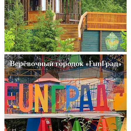
Верёвочный городок «FunГрад»