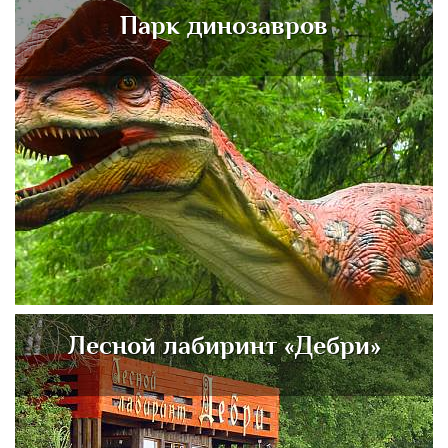
Парк динозавров
Лесной лабиринт «Дебри»