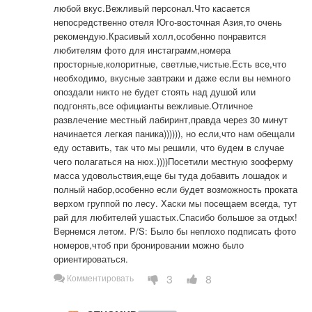
любой вкус.Вежливый персонал.Что касается 
непосредственно отеля Юго-восточная Азия,то очень 
рекомендую.Красивый холл,особенно понравится 
любителям фото для инстаграмм,номера 
просторные,колоритные, светлые,чистые.Есть все,что 
необходимо, вкусные завтраки и даже если вы немного 
опоздали никто не будет стоять над душой или 
подгонять,все официанты вежливые.Отличное 
развлечение местный лабиринт,правда через 30 минут 
начинается легкая паника)))))), но если,что нам обещали 
еду оставить, так что мы решили, что будем в случае 
чего полагаться на нюх.))))Посетили местную зооферму 
масса удовольствия,еще бы туда добавить лошадок и 
полный набор,особенно если будет возможность проката 
верхом группой по лесу. Хаски мы посещаем всегда, тут 
рай для любителей ушастых.Спасибо большое за отдых!
Вернемся летом. P/S: Было бы неплохо подписать фото 
номеров,чтоб при бронировании можно было 
ориентироваться.
3
8
Комментировать