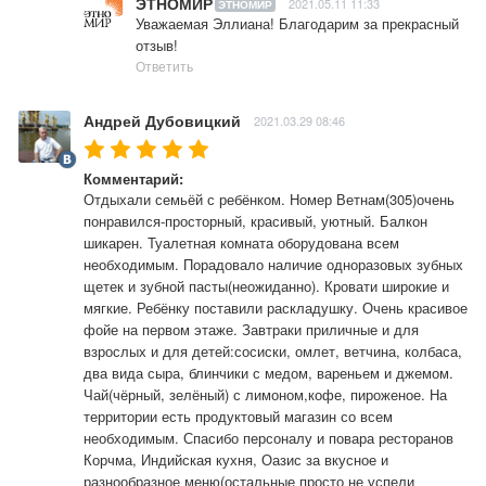
ЭТНОМИР
2021.05.11 11:33
ЭТНОМИР
Уважаемая Эллиана! Благодарим за прекрасный 
отзыв!
Ответить
Андрей Дубовицкий
2021.03.29 08:46
Комментарий:
Отдыхали семьёй с ребёнком. Номер Ветнам(305)очень 
понравился-просторный, красивый, уютный. Балкон 
шикарен. Туалетная комната оборудована всем 
необходимым. Порадовало наличие одноразовых зубных 
щетек и зубной пасты(неожиданно). Кровати широкие и 
мягкие. Ребёнку поставили раскладушку. Очень красивое 
фойе на первом этаже. Завтраки приличные и для 
взрослых и для детей:сосиски, омлет, ветчина, колбаса, 
два вида сыра, блинчики с медом, вареньем и джемом. 
Чай(чёрный, зелёный) с лимоном,кофе, пироженое. На 
территории есть продуктовый магазин со всем 
необходимым. Спасибо персоналу и повара ресторанов 
Корчма, Индийская кухня, Оазис за вкусное и 
разнообразное меню(остальные просто не успели 