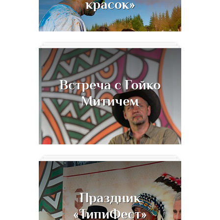
красок»
Встреча с Гойко
Митичем
Праздник
«ТипиФест»