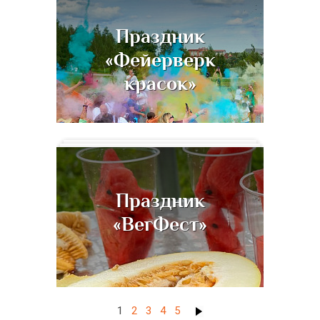
Праздник
«Фейерверк
красок»
Праздник
«ВегФест»
1
2
3
4
5