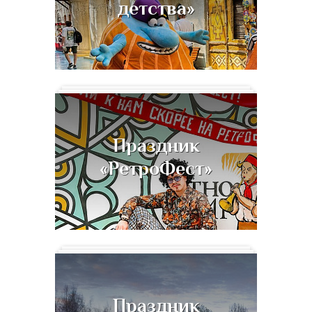
детства»
Праздник
«РетроФест»
Праздник