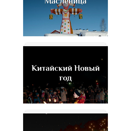
Масленица
Китайский Новый
год