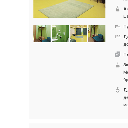
А
ша
П
Д
до
П
За
Ме
бр
Дл
де
ме