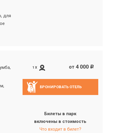
, для
ное
4 000
от
c
умба,
1 X
м,
БРОНИРОВАТЬ ОТЕЛЬ
Билеты в парк
включены в стоимость
Что входит в билет?