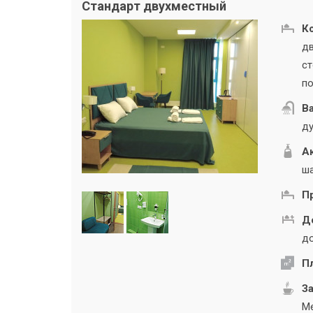
Стандарт двухместный
К
дв
ст
по
В
ду
А
ша
П
Д
до
П
За
Ме