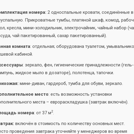
омплектация номера:
2 односпальные кровати, соединённые в
успальную. Прикроватные тумбы, платяной шкаф, комод, рабоч
ол, кресла, мини-холодильник, электрочайник, чайный набор (ч
суда, чай пакетированный, сахар пакетированный).
анная комната
: отдельная; оборудована туалетом, умывальнико
шевой кабиной.
ксессуары
: зеркало, фен, гигиенические принадлежности (гель-
мпунь, жидкое мыло в дозаторе), полотенца, тапочки.
рихожая:
мини-диван, гардероб, тумба для обуви, зеркало.
ополнительное место
: есть возможность установки
полнительного места – еврораскладушка (завтрак включён).
2
лощадь номера
: от 37 м
.
втрак:
включён в стоимость по количеству основных мест.
сто проведения завтрака уточняйте у менеджеров во время