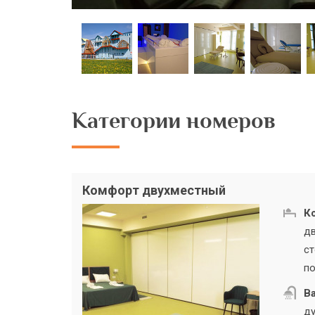
Категории номеров
Комфорт двухместный
К
дв
ст
по
В
ду