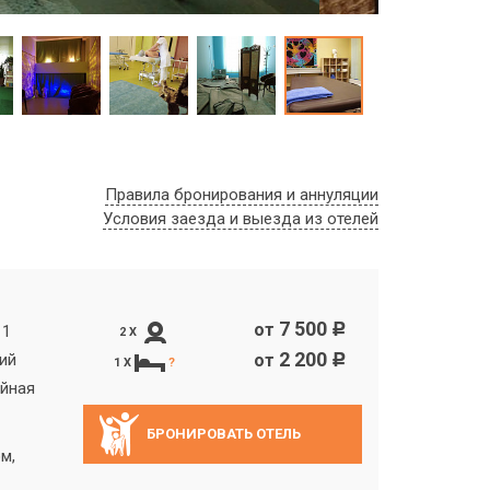
Правила бронирования и аннуляции
Условия заезда и выезда из отелей
7 500
от
c
 1
2 X
2 200
ий
от
c
1 X
?
айная
БРОНИРОВАТЬ ОТЕЛЬ
м,