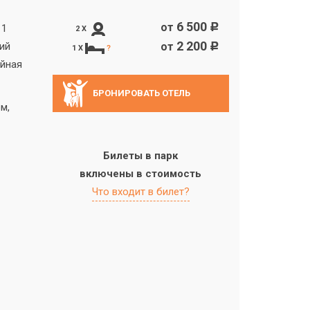
6 500
от
c
 1
2 X
2 200
ий
от
c
1 X
?
айная
БРОНИРОВАТЬ ОТЕЛЬ
м,
Билеты в парк
включены в стоимость
Что входит в билет?