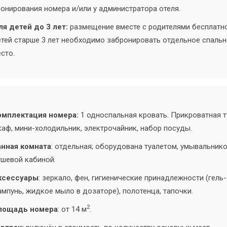
онирования номера и/или у администратора отеля.
я детей до 3 лет:
размещение вместе с родителями бесплатно
тей старше 3 лет необходимо забронировать отдельное спаль
сто.
омплектация номера:
1 односпальная кровать. Прикроватная т
аф, мини-холодильник, электрочайник, набор посуды.
анная комната
: отдельная; оборудована туалетом, умывальнико
шевой кабиной.
ксессуары
: зеркало, фен, гигиенические принадлежности (гель-
мпунь, жидкое мыло в дозаторе), полотенца, тапочки.
2
лощадь номера
: от 14 м
.