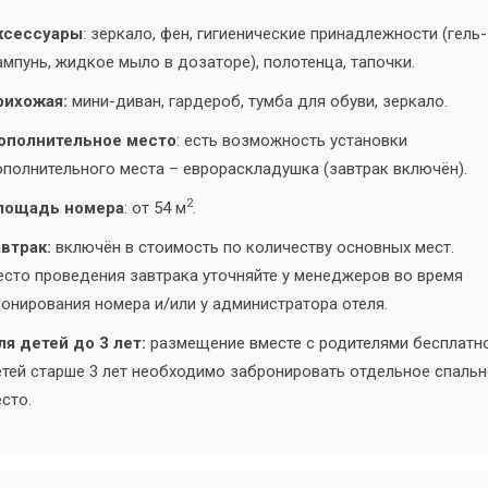
ксессуары
: зеркало, фен, гигиенические принадлежности (гель-
мпунь, жидкое мыло в дозаторе), полотенца, тапочки.
рихожая:
мини-диван, гардероб, тумба для обуви, зеркало.
ополнительное место
: есть возможность установки
полнительного места – еврораскладушка (завтрак включён).
2
лощадь номера
: от 54 м
.
втрак:
включён в стоимость по количеству основных мест.
сто проведения завтрака уточняйте у менеджеров во время
онирования номера и/или у администратора отеля.
я детей до 3 лет:
размещение вместе с родителями бесплатно
тей старше 3 лет необходимо забронировать отдельное спаль
сто.