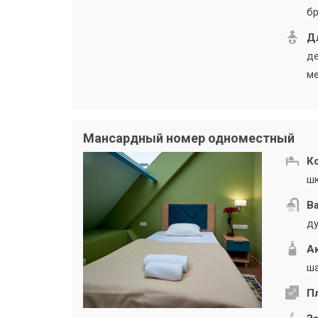
бр
Дл
де
ме
Мансардный номер одноместный
К
шк
В
ду
А
ша
П