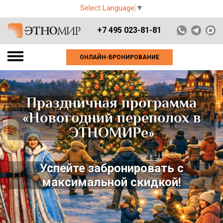
Select Language
▼
+7 495 023-81-81
ОНЛАЙН-БРОНИРОВАНИЕ
Праздничная программа
«Новогодний переполох в
ЭТНОМИРе»
Успейте забронировать с
максимальной скидкой!