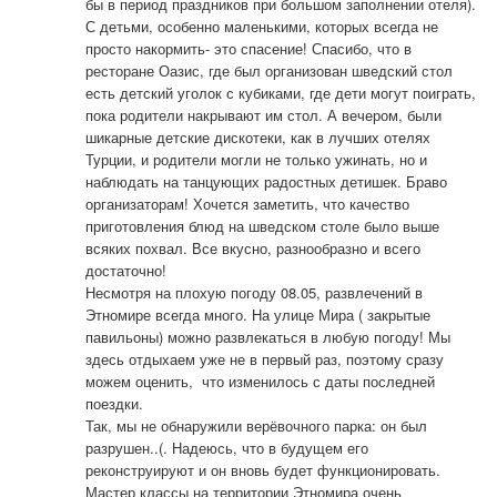
бы в период праздников при большом заполнении отеля). 
С детьми, особенно маленькими, которых всегда не 
просто накормить- это спасение! Спасибо, что в 
ресторане Оазис, где был организован шведский стол 
есть детский уголок с кубиками, где дети могут поиграть, 
пока родители накрывают им стол. А вечером, были 
шикарные детские дискотеки, как в лучших отелях 
Турции, и родители могли не только ужинать, но и 
наблюдать на танцующих радостных детишек. Браво 
организаторам! Хочется заметить, что качество 
приготовления блюд на шведском столе было выше 
всяких похвал. Все вкусно, разнообразно и всего 
достаточно!

Несмотря на плохую погоду 08.05, развлечений в 
Этномире всегда много. На улице Мира ( закрытые 
павильоны) можно развлекаться в любую погоду! Мы 
здесь отдыхаем уже не в первый раз, поэтому сразу 
можем оценить,  что изменилось с даты последней 
поездки.

Так, мы не обнаружили верёвочного парка: он был 
разрушен..(. Надеюсь, что в будущем его 
реконструируют и он вновь будет функционировать.

Мастер классы на территории Этномира очень 