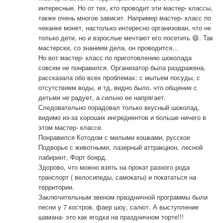
интересные. Но от тех, кто проводит эти мастер- классы, 
также очень многое зависит. Например мастер- класс по 
чеканке монет, настолько интересно организован, что не 
только дети, но и взрослые мечтают его посетить 😄. Так 
мастерски, со знанием дела, он проводится... 

Но вот мастер- класс по приготовлению шоколада 
совсем не понравился. Организатор была раздражена, 
рассказала обо всех проблемах: с мытьем посуды, с 
отсутствием воды, и тд, видно было, что общение с 
детьми не радует, а сильно ее напрягает. 
Следовательно порадовал только вкусный шоколад, 
видимо из-за хороших ингредиентов и больше ничего в 
этом мастер- классе.

Понравился Котодом с милыми кошками, русское 
Подворье с животными, лазерный аттракцион, лесной 
лабиринт, Форт боярд. 

Здорово, что можно взять на прокат разного рода 
транспорт ( велосипеды, самокаты) и покататься на 
территории. 

Заключительным звеном праздничной программы были 
песни у 7 костров, фаер шоу, салют. А выступление 
шамана- это как ягодка на праздничном торте!!!
