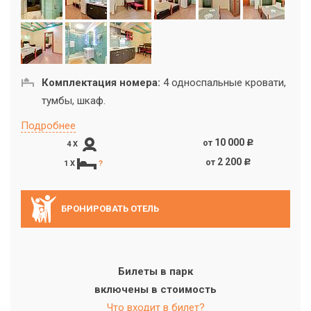
Комплектация номера:
4 односпальные кровати,
тумбы, шкаф.
Подробнее
10 000
от
c
4 X
2 200
от
c
1 X
?
БРОНИРОВАТЬ ОТЕЛЬ
Билеты в парк
включены в стоимость
Что входит в билет?