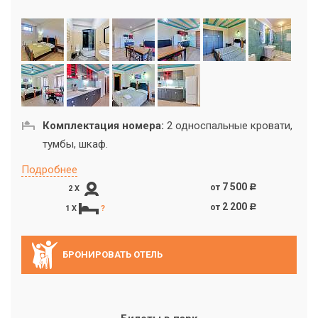
Комплектация номера:
2 односпальные кровати,
тумбы, шкаф.
Подробнее
7 500
от
c
2 X
2 200
от
c
1 X
?
БРОНИРОВАТЬ ОТЕЛЬ