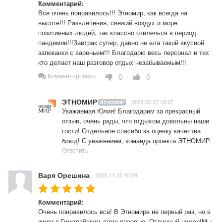
Комментарий:
Все очень понравилось!!! Этномир, как всегда на 
высоте!!! Развлечения, свежий воздух и море 
позитивных людей, так классно отвлечься в период 
пандемии!!!Завтрак супер, давно не ела такой вкусной 
запеканки с вареньем!!! Благодарю весь персонал и тех 
кто делает наш разговор отдых незабываемым!!! 
0
0
Комментировать
ЭТНОМИР
2021.02.07 18:27
ЭТНОМИР
Уважаемая Юлия! Благодарим за прекрасный 
отзыв, очень рады, что отдыхом довольны наши 
гости! Отдельное спасибо за оценку качества 
блюд! С уважением, команда проекта ЭТНОМИР
Ответить
Варя Орешина
2020.11.02 10:39
Комментарий:
Очень понравилось всё! В Этномире не первый раз, но в 
жили в Гималайском доме впервые. Отличный номер!Мы 