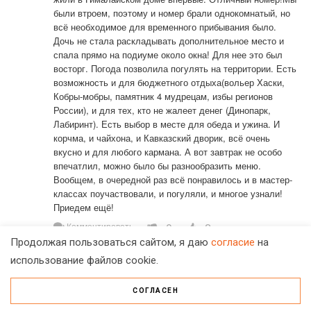
были втроем, поэтому и номер брали однокомнатый, но 
всё необходимое для временного прибывания было. 
Дочь не стала раскладывать дополнительное место и 
спала прямо на подиуме около окна! Для нее это был 
восторг. Погода позволила погулять на территории. Есть 
возможность и для бюджетного отдыха(вольер Хаски, 
Кобры-мобры, памятник 4 мудрецам, избы регионов 
России), и для тех, кто не жалеет денег (Динопарк, 
Лабиринт). Есть выбор в месте для обеда и ужина. И 
корчма, и чайхона, и Кавказский дворик, всё очень 
вкусно и для любого кармана. А вот завтрак не особо 
впечатлил, можно было бы разнообразить меню. 
Вообщем, в очередной раз всё понравилось и в мастер-
классах поучаствовали, и погуляли, и многое узнали! 
Приедем ещё!
0
2
Комментировать
Продолжая пользоваться сайтом, я даю
согласие
на
использование файлов cookie.
ЭТНОМИР
2020.11.10 16:39
ЭТНОМИР
Уважаемая Варя! Очень приятно получить столь 
положительный отклик! Вы успели так многое 
СОГЛАСЕН
посмотреть и посетить. Это прекрасно! С 