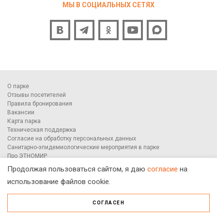
МЫ В СОЦИАЛЬНЫХ СЕТЯХ
О парке
Отзывы посетителей
Правила бронирования
Вакансии
Карта парка
Техническая поддержка
Согласие на обработку персональных данных
Санитарно-эпидемиологические мероприятия в парке
Про ЭТНОМИР
СМИ о нас
Продолжая пользоваться сайтом, я даю
согласие
на
Площадки ЭТНОМИРа
использование файлов cookie.
Медиатека
Статьи
Вопросы и ответы
СОГЛАСЕН