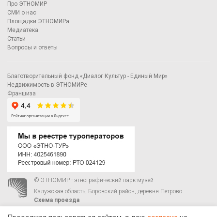
Про ЭТНОМИР
СМИ о нас
Площадки ЭТНОМИРа
Медиатека
Статьи
Вопросы и ответы
Благотворительный фонд «Диалог Культур - Единый Мир»
Недвижимость в ЭТНОМИРе
Франшиза
© ЭТНОМИР - этнографический парк-музей
Калужская область, Боровский район, деревня Петрово.
Схема проезда
00
00
С 9
до 21
ежедневно:
+7 495 023-81-81
,
zakaz@ethnomir.ru