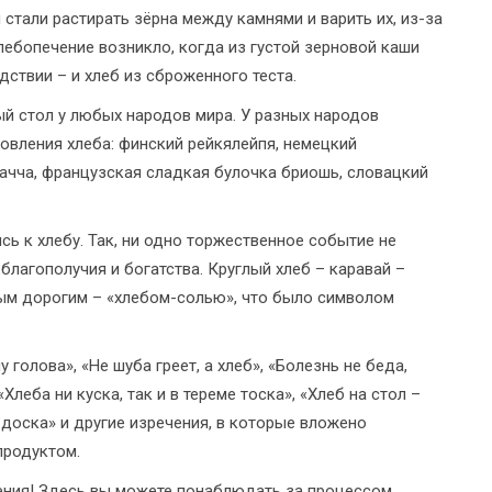
 стали растирать зёрна между камнями и варить их, из-за
лебопечение возникло, когда из густой зерновой каши
ствии – и хлеб из сброженного теста.
й стол у любых народов мира. У разных народов
овления хлеба: финский рейкялейпя, немецкий
качча, французская сладкая булочка бриошь, словацкий
ь к хлебу. Так, ни одно торжественное событие не
благополучия и богатства. Круглый хлеб – каравай –
мым дорогим – «хлебом-солью», что было символом
 голова», «Не шуба греет, а хлеб», «Болезнь не беда,
«Хлеба ни куска, так и в тереме тоска», «Хлеб на стол –
ол доска» и другие изречения, в которые вложено
продуктом.
ения! Здесь вы можете понаблюдать за процессом