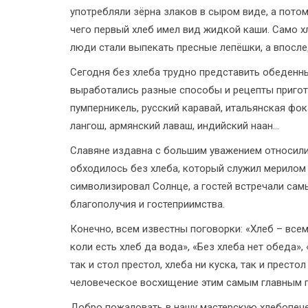
употребляли зёрна злаков в сыром виде, а потом
чего первый хлеб имел вид жидкой каши. Само х
люди стали выпекать пресные лепёшки, а впослед
Сегодня без хлеба трудно представить обеденны
выработались разные способы и рецепты пригот
пумперникель, русский каравай, итальянская фо
лангош, армянский лаваш, индийский наан...
Славяне издавна с большим уважением относилис
обходилось без хлеба, который служил мерилом 
символизировал Солнце, а гостей встречали са
благополучия и гостеприимства.
Конечно, всем известны поговорки: «Хлеб – всему
коли есть хлеб да вода», «Без хлеба нет обеда», 
так и стол престол, хлеба ни куска, так и прест
человеческое восхищение этим самым главным 
Добро пожаловать в нашу мастерскую хлебопеч