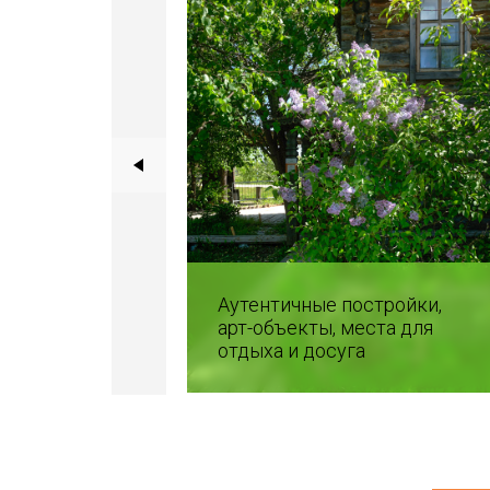
Аутентичные постройки,
пны для
арт-объекты, места для
 осмотра
отдыха и досуга
ии парка