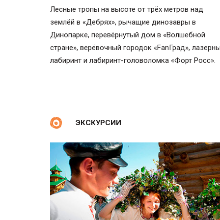
Лесные тропы на высоте от трёх метров над
землёй в «Дебрях», рычащие динозавры в
Динопарке, перевёрнутый дом в «Волшебной
стране», верёвочный городок «FanГрад», лазерн
лабиринт и лабиринт-головоломка «Форт Росс».
ЭКСКУРСИИ