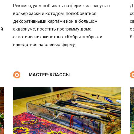
Рекомендуем побывать на ферме, заглянуть в
Д
вольер хаски и котодом, полюбоваться
с
декоративными карпами кои в большом
с
ый
аквариуме, посетить программу дома
о
экзотических животных «Кобры-мобры» и
б
наведаться на оленью ферму.
МАСТЕР-КЛАССЫ