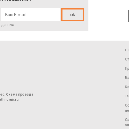
ok
х данных
О 
От
Пр
Ва
Ка
ово.
Схема проезда
Те
thnomir.ru
Со
пе
Са
эп