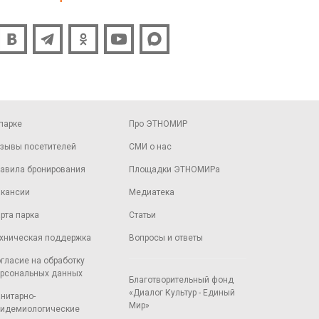
парке
Про ЭТНОМИР
зывы посетителей
СМИ о нас
авила бронирования
Площадки ЭТНОМИРа
кансии
Медиатека
рта парка
Статьи
хническая поддержка
Вопросы и ответы
гласие на обработку
рсональных данных
Благотворительный фонд
«Диалог Культур - Единый
нитарно-
Мир»
идемиологические