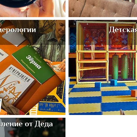
мерологии
Детска
ление от Деда