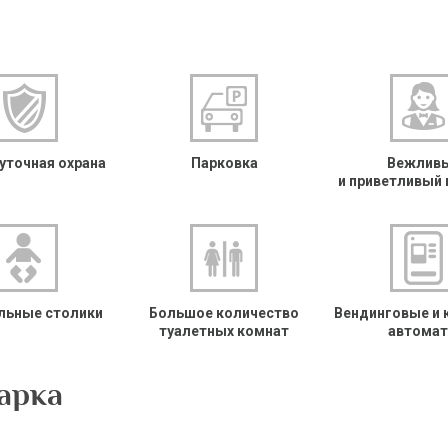
уточная охрана
Парковка
Вежлив
и приветливый 
льные столики
Большое количество
Вендинговые и
туалетных комнат
автома
арка