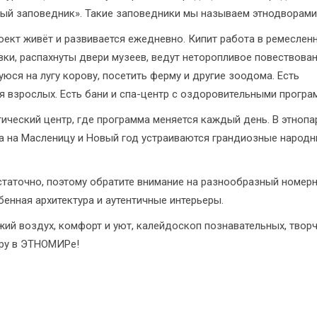
ый заповедник». Такие заповедники мы называем этнодворами
ект живёт и развивается ежедневно. Кипит работа в ремеслен
вки, распахнуты двери музеев, ведут неторопливое повествова
уюся на лугу корову, посетить ферму и другие зоодома. Есть
ля взрослых. Есть бани и спа-центр с оздоровительными програ
ческий центр, где программа меняется каждый день. В этнопа
 а на Масленицу и Новый год устраиваются грандиозные народ
таточно, поэтому обратите внимание на разнообразный номер
бенная архитектура и аутентичные интерьеры.
ий воздух, комфорт и уют, калейдоскоп познавательных, творч
иру в ЭТНОМИРе!