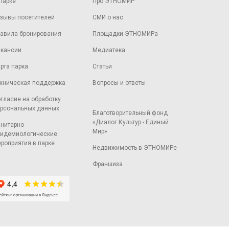
парке
Про ЭТНОМИР
зывы посетителей
СМИ о нас
авила бронирования
Площадки ЭТНОМИРа
кансии
Медиатека
рта парка
Статьи
хническая поддержка
Вопросы и ответы
гласие на обработку
рсональных данных
Благотворительный фонд
«Диалог Культур - Единый
нитарно-
Мир»
идемиологические
роприятия в парке
Недвижимость в ЭТНОМИРе
Франшиза