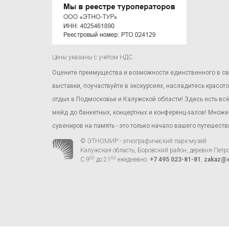
Цены указаны с учётом НДС.
Оцените преимущества и возможности единственного в св
выставки, поучаствуйте в экскурсиях, насладитесь красо
отдых в Подмосковье и Калужской области! Здесь есть вс
мейд до банкетных, концертных и конференц-залов! Множе
сувениров на память - это только начало вашего путешест
© ЭТНОМИР - этнографический парк-музей
Калужская область, Боровский район, деревня Петр
00
00
С 9
до 21
ежедневно:
+7 495 023-81-81
,
zakaz@e