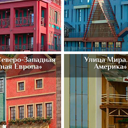
Северо-Западная
Улица Мира.
чная Европа»
Америка»