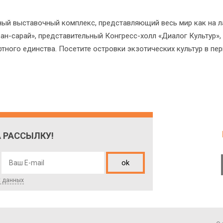
ый выставочный комплекс, представляющий весь мир как на л
ван-сарай», представительный Конгресс-холл «Диалог Культур»
ного единства. Посетите островки экзотических культур в пе
 РАССЫЛКУ!
ok
х данных