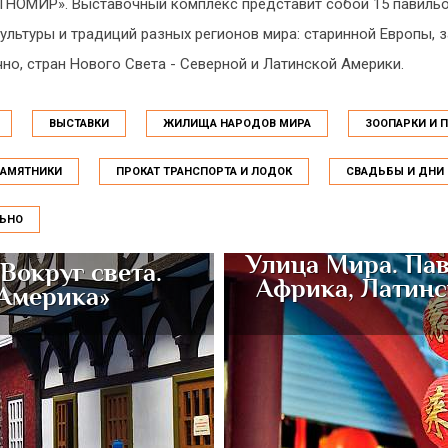
ЭТНОМИР». Выставочный комплекс представит собой 15 павильо
льтуры и традиций разных регионов мира: старинной Европы, 
чно, стран Нового Света - Северной и Латинской Америки.
ВЫСТАВКИ
ЖИЛИЩА НАРОДОВ МИРА
ЗООПАРКИ И 
АМЯТНИКИ
ПРОКАТ ТРАНСПОРТА И ЛОДОК
СВАДЬБЫ И ДНИ
ЬНО
Улица Мира. Пав
Вокруг света.
Африка, Латинс
 Америка»