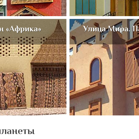
н «Африка»
Улица Мира. П
планеты