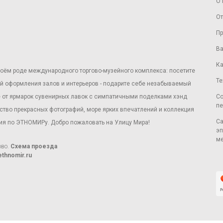
О 
От
Пр
Ва
Ка
оём роде международного торгово-музейного комплекса: посетите
Те
той оформления залов и интерьеров - подарите себе незабываемый
ё от ярмарок сувенирных лавок с симпатичными поделками хэнд
Со
пе
ство прекрасных фотографий, море ярких впечатлений и коллекция
Са
вия по ЭТНОМИРу. Добро пожаловать на Улицу Мира!
эп
ме
ово.
Схема проезда
thnomir.ru