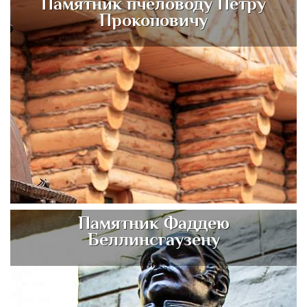
Памятник пчеловоду Петру
Прокоповичу
Памятник Фаддею
Беллинсгаузену