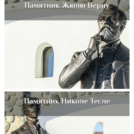
Памятник Жюлю Верну
Памятник Николе Тесле