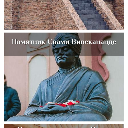
Памятник Свами Вивекананде