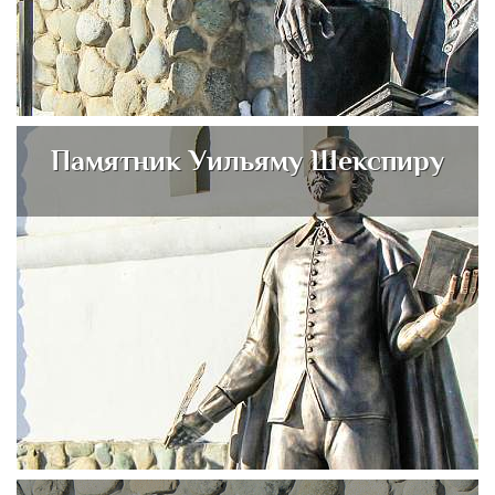
Памятник Уильяму Шекспиру