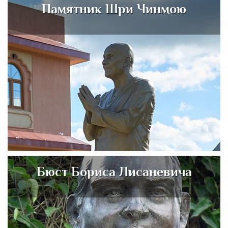
Памятник Шри Чинмою
Бюст Бориса Лисаневича