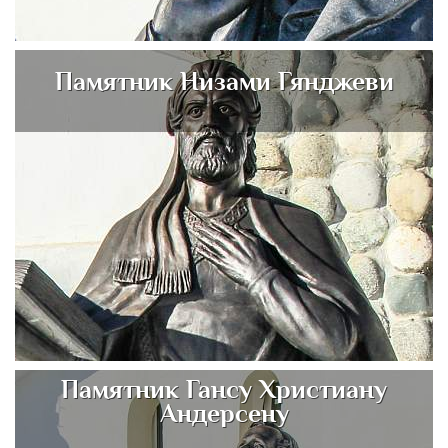
Памятник Низами Гянджеви
Памятник Гансу Христиану
Андерсену