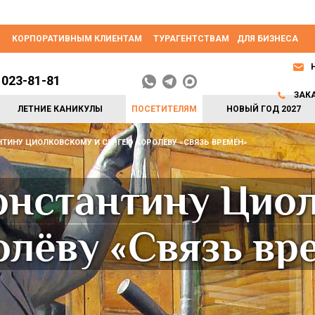
КОРПОРАТИВНЫМ КЛИЕНТАМ
ТУРАГЕНТСТВАМ
ДЛЯ БИЗНЕСА
 023-81-81
ЗАК
ЛЕТНИЕ КАНИКУЛЫ
ПОСЕТИТЕЛЯМ
НОВЫЙ ГОД 2027
ТИНУ ЦИОЛКОВСКОМУ И СЕРГЕЮ КОРОЛЁВУ «СВЯЗЬ ВРЕМЁН»
онстантину Циол
лёву «Связь вр