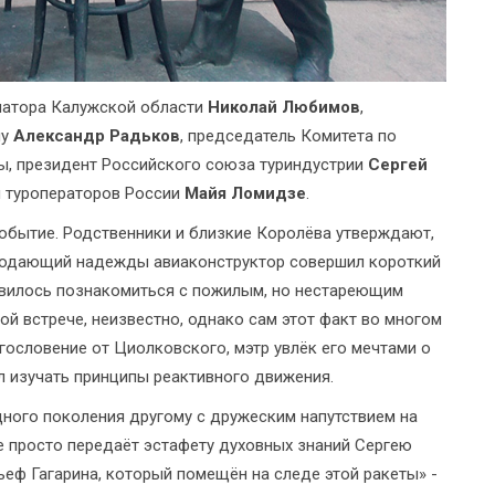
рнатора Калужской области
Николай Любимов
,
му
Александр Радьков
, председатель Комитета по
вы, президент Российского союза туриндустрии
Сергей
и туроператоров России
Майя Ломидзе
.
событие. Родственники и близкие Королёва утверждают,
и подающий надежды авиаконструктор совершил короткий
ливилось познакомиться с пожилым, но нестареющим
ой встрече, неизвестно, однако сам этот факт во многом
гословение от Циолковского, мэтр увлёк его мечтами о
л изучать принципы реактивного движения.
дного поколения другому с дружеским напутствием на
е просто передаёт эстафету духовных знаний Сергею
ьеф Гагарина, который помещён на следе этой ракеты» -