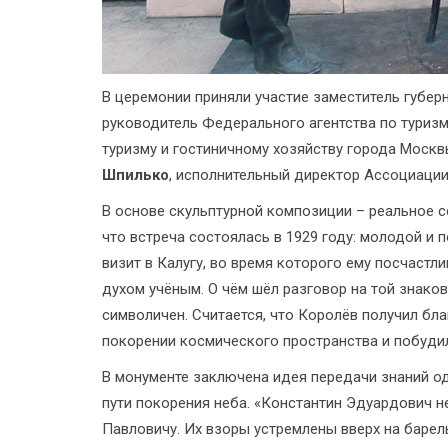
В церемонии приняли участие заместитель губе
руководитель Федерального агентства по туриз
туризму и гостиничному хозяйству города Моск
Шпилько
, исполнительный директор Ассоциаци
В основе скульптурной композиции – реальное 
что встреча состоялась в 1929 году: молодой 
визит в Калугу, во время которого ему посчаст
духом учёным. О чём шёл разговор на той знаков
символичен. Считается, что Королёв получил бла
покорении космического пространства и побуди
В монументе заключена идея передачи знаний о
пути покорения неба. «Константин Эдуардович н
Павловичу. Их взоры устремлены вверх на барел