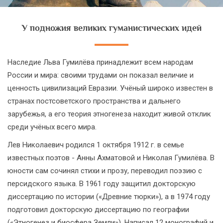
У подножия великих гуманистических идей
Наследие Льва Гумилёва принадлежит всем народам
России и мира: cвоими трудами он показал величие и
ценность цивилизаций Евразии. Учёный широко известен в
странах постсоветского пространства и дальнего
зарубежья, а его теория этногенеза находит живой отклик
среди учёных всего мира.
Лев Николаевич родился 1 октября 1912 г. в семье
известных поэтов - Анны Ахматовой и Николая Гумилёва. В
юности сам сочинял стихи и прозу, переводил поэзию с
персидского языка. В 1961 году защитил докторскую
диссертацию по истории («Древние тюрки»), а в 1974 году
подготовил докторскую диссертацию по географии
(«Этногенез и биосфера Земли»). Написал 12 монографий и