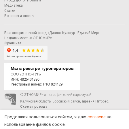
Площадки ЭТНОМИРа
Медиатека
Статьи
Вопросы и ответы
Благотворительный фонд «Диалог Культур - Единый Мир»
Недвижимость в ЭТНОМИРе
Франшиза
© ЭТНОМИР - этнографический парк-музей
Калужская область, Боровский район, деревня Петрово.
Схема проезда
00
00
С 9
до 21
ежедневно:
+7 495 023-81-81
,
zakaz@ethnomir.ru
Продолжая пользоваться сайтом, я даю
согласие
на
использование файлов cookie.