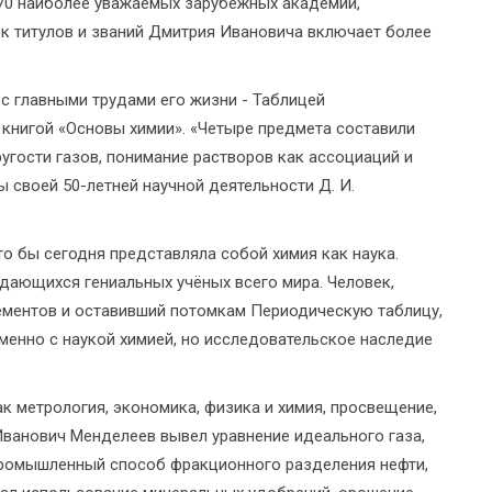
70 наиболее уважаемых зарубежных академий,
ок титулов и званий Дмитрия Ивановича включает более
с главными трудами его жизни - Таблицей
 книгой «Основы химии». «Четыре предмета составили
угости газов, понимание растворов как ассоциаций и
 своей 50-летней научной деятельности Д. И.
то бы сегодня представляла собой химия как наука.
дающихся гениальных учёных всего мира. Человек,
ементов и оставивший потомкам Периодическую таблицу,
именно с наукой химией, но исследовательское наследие
к метрология, экономика, физика и химия, просвещение,
Иванович Менделеев вывел уравнение идеального газа,
промышленный способ фракционного разделения нефти,