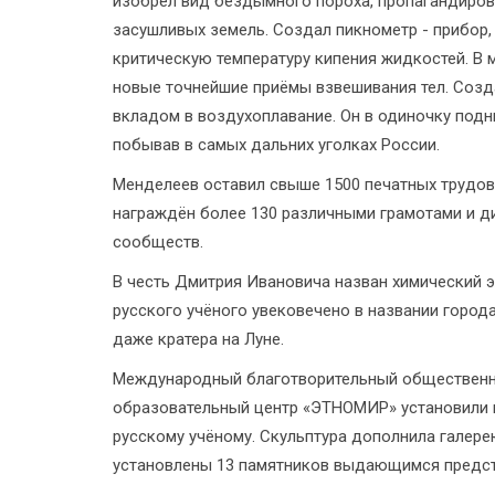
изобрёл вид бездымного пороха, пропагандиров
засушливых земель. Создал пикнометр - прибор
критическую температуру кипения жидкостей. В
новые точнейшие приёмы взвешивания тел. Созд
вкладом в воздухоплавание. Он в одиночку подн
побывав в самых дальних уголках России.
Менделеев оставил свыше 1500 печатных трудов.
награждён более 130 различными грамотами и д
сообществ.
В честь Дмитрия Ивановича назван химический э
русского учёного увековечено в названии города,
даже кратера на Луне.
Международный благотворительный общественны
образовательный центр «ЭТНОМИР» установили н
русскому учёному. Скульптура дополнила галере
установлены 13 памятников выдающимся предст