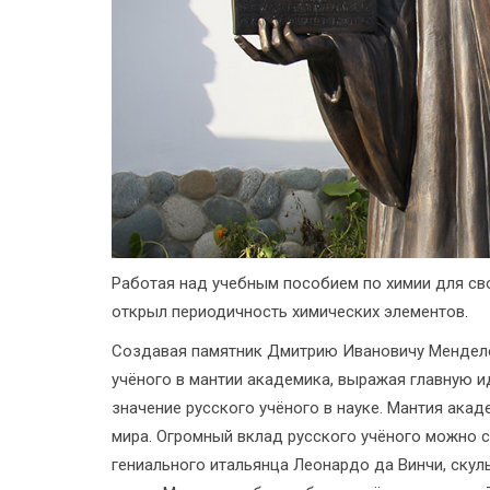
Работая над учебным пособием по химии для сво
открыл периодичность химических элементов.
Создавая памятник Дмитрию Ивановичу Менделее
учёного в мантии академика, выражая главную и
значение русского учёного в науке. Мантия акад
мира. Огромный вклад русского учёного можно 
гениального итальянца Леонардо да Винчи, скуль