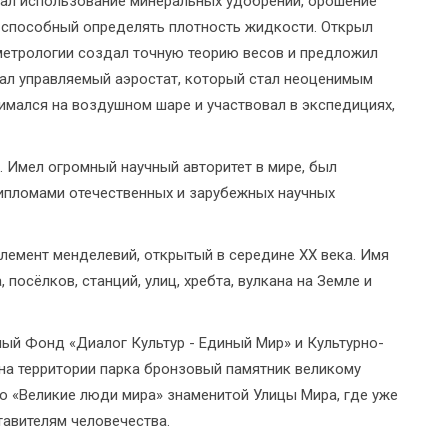
ал использование минеральных удобрений, орошение
, способный определять плотность жидкости. Открыл
 метрологии создал точную теорию весов и предложил
ал управляемый аэростат, который стал неоценимым
имался на воздушном шаре и участвовал в экспедициях,
 Имел огромный научный авторитет в мире, был
ипломами отечественных и зарубежных научных
лемент менделевий, открытый в середине ХХ века. Имя
 посёлков, станций, улиц, хребта, вулкана на Земле и
й Фонд «Диалог Культур - Единый Мир» и Культурно-
а территории парка бронзовый памятник великому
ю «Великие люди мира» знаменитой Улицы Мира, где уже
авителям человечества.