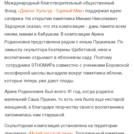
Международный благотворительный общественный
Фонд
«Диалог Культур - Единый Мир»
поддержал идею
сатирика. На открытии памятника Михаил Николаевич
Задорнов сказал, что эта композиция - дань памяти всем
няням, мамам и бабушкам. В композиции Арина
Родионовна представлена рядом с юным Пушкиным. По
замыслу скульптора Екатерины Щебетовой, няня и
воспитанник отдыхают в яблоневом саду. Поэтому
сотрудники ЭТНОМИРа совместно с учениками Боровской
ноосферной школы высадили вокруг памятника яблони,
которые теперь уже дают плоды.
Арине Родионовне был всего 41 год, когда родился
маленький Саша Пушкин, то есть она была еще нестарой
женщиной, а благодаря творчеству своего воспитанника
запомнилась нам старушкой.
Скульптурная композиция установлена на территории
этнодвора
«Музей русской печи»
. Трогательный памятник