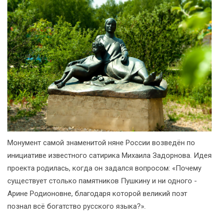
Монумент самой знаменитой няне России возведён по
инициативе известного сатирика Михаила Задорнова. Идея
проекта родилась, когда он задался вопросом: «Почему
существует столько памятников Пушкину и ни одного -
Арине Родионовне, благодаря которой великий поэт
познал всё богатство русского языка?».