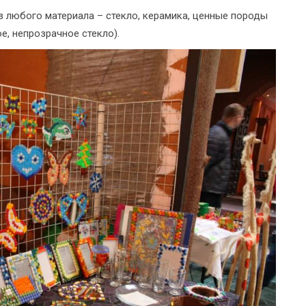
 любого материала – стекло, керамика, ценные породы
е, непрозрачное стекло).