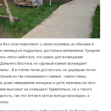
а без слов повествует о своих хозяевах, их обычаях и
оил жилища из подручных, доступных материалов. Средняя
есь легко найти всё, что нужно для возведения
 Дальнего Востока, но суровый климат вынуждает
 лапы… А в степях тепла достаточно, но деревьев почти
троили из так называемого самана - смеси глины,
для дома замешивали женщины и дети, мужчины из него
ами высохнут на солнышке! Удивительно, но у такого
ность, так что летом в хатках всегда прохладно, а
епло.
торые клали монетки, чтобы хозяева были богаты, а над