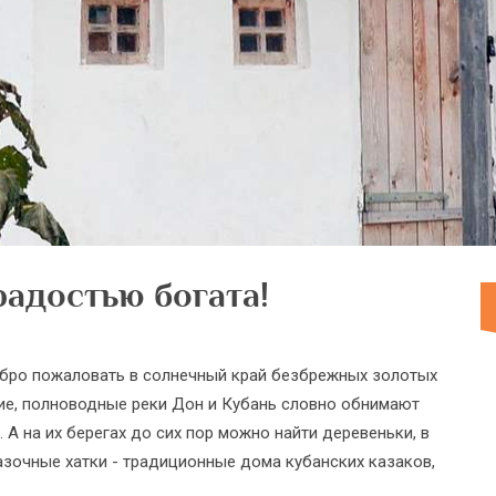
радостью богата!
Добро пожаловать в солнечный край безбрежных золотых
кие, полноводные реки Дон и Кубань словно обнимают
А на их берегах до сих пор можно найти деревеньки, в
азочные хатки - традиционные дома кубанских казаков,