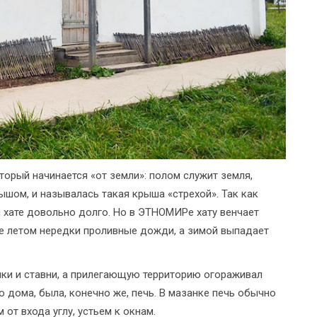
оторый начинается «от земли»: полом служит земля,
ышом, и называлась такая крыша «стрехой». Так как
и хате довольно долго. Но в ЭТНОМИРе хату венчает
е летом нередки проливные дожди, а зимой выпадает
ики и ставни, а прилегающую территорию огораживал
о дома, была, конечно же, печь. В мазанке печь обычно
от входа углу, устьем к окнам.