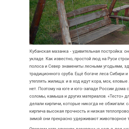
Кубанская мазанка - удивительная постройка: он
укладе. Как известно, простой люд на Руси стр
полоса и Север знамениты лесными угодьями, зд
традиционного сруба. Ещё богаче леса Сибири и
утеплять жилища: и в ход идут кора, мох, еловые
нет. Поэтому на юге и юго-западе России дома с
соломы, камыша и других материалов. «Тесто» 
делали кирпичи, которые никогда не обжигали: с
кирпича высокая прочность и низкая теплопровод
зимой они прекрасно удерживают животворное т
Опорами хате служили деревянные колья, под ко