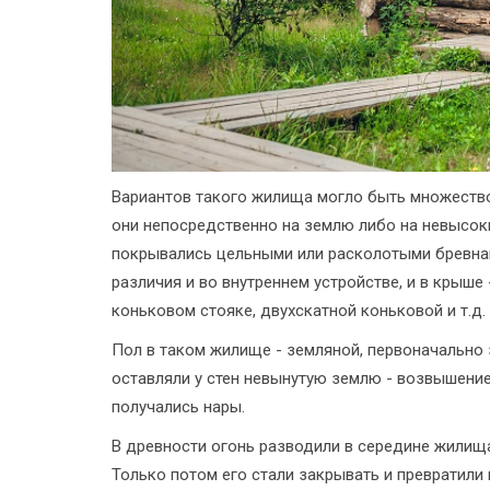
Вариантов такого жилища могло быть множество.
они непосредственно на землю либо на невысоки
покрывались цельными или расколотыми бревнами
различия и во внутреннем устройстве, и в крыше
коньковом стояке, двухскатной коньковой и т.д.
Пол в таком жилище - земляной, первоначально 
оставляли у стен невынутую землю - возвышение
получались нары.
В древности огонь разводили в середине жилища
Только потом его стали закрывать и превратили