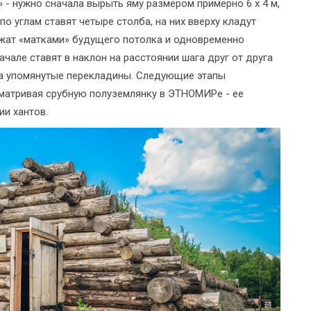
 - нужно сначала вырыть яму размером примерно 6 х 4 м,
 по углам ставят четыре столба, на них вверху кладут
жат «матками» будущего потолка и одновременно
ачале ставят в наклон на расстоянии шага друг от друга
на упомянутые перекладины. Следующие этапы
сматривая срубную полуземлянку в ЭТНОМИРе - ее
ии хантов.