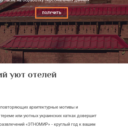
огласие на обработку
персональных данных
ПОЛУЧИТЬ
й уют отелей
, повторяющих архитектурные мотивы и
 тереме или уютных украинских хатках довершит
 развлечений «ЭТНОМИР» - круглый год к вашим