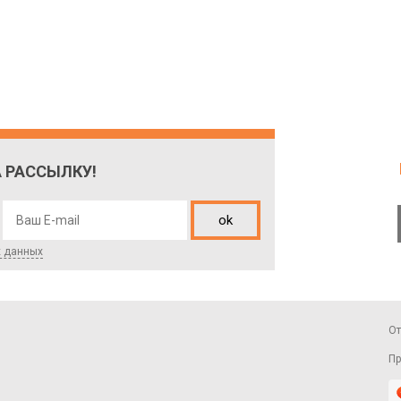
 РАССЫЛКУ!
ok
х данных
О
Пр