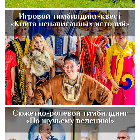
Игровой тимбилдинг-квест
«Книга ненаписанных историй»
Сюжетно-ролевой тимбилдинг
«По щучьему велению!»