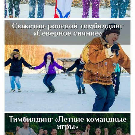
Сюжетно-ролевой тимбилдинг
«Северное сияние»
Тимбилдинг «Летние командные
игры»