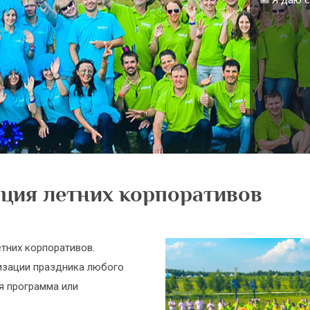
Я даю с
ация летних корпоративов
тних корпоративов.
изации праздника любого
ая программа или