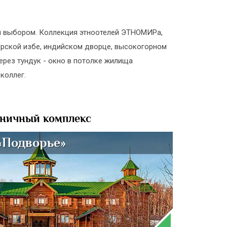
ы выбором. Коллекция этноотелей ЭТНОМИРа,
ирской избе, индийском дворце, высокогорном
ерез тундук - окно в потолке жилища
коллег.
иничный комплекс
«Подворье»