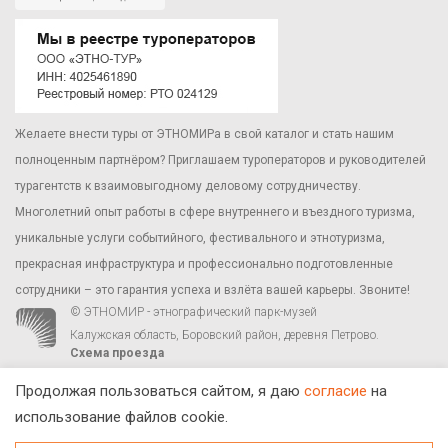
Желаете внести туры от ЭТНОМИРа в свой каталог и стать нашим
полноценным партнёром? Приглашаем туроператоров и руководителей
турагентств к взаимовыгодному деловому сотрудничеству.
Многолетний опыт работы в сфере внутреннего и въездного туризма,
уникальные услуги событийного, фестивального и этнотуризма,
прекрасная инфраструктура и профессионально подготовленные
сотрудники – это гарантия успеха и взлёта вашей карьеры. Звоните!
© ЭТНОМИР - этнографический парк-музей
Калужская область, Боровский район, деревня Петрово.
Схема проезда
00
00
С 9
до 21
ежедневно:
+7 495 710 73 44
,
zakaz@ethnomir.ru
.
Продолжая пользоваться сайтом, я даю
согласие
на
использование файлов cookie.