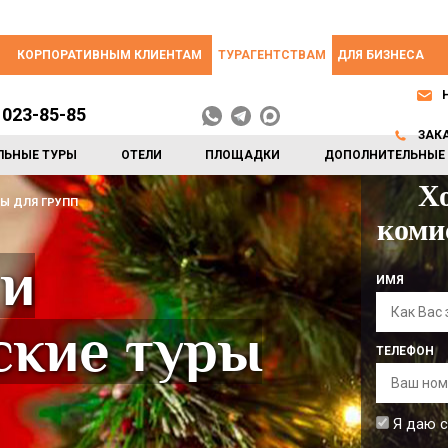
КОРПОРАТИВНЫМ КЛИЕНТАМ
ТУРАГЕНТСТВАМ
ДЛЯ БИЗНЕСА
 023-85-85
ЗАК
ЛЬНЫЕ ТУРЫ
ОТЕЛИ
ПЛОЩАДКИ
ДОПОЛНИТЕЛЬНЫЕ 
Х
Ы ДЛЯ ГРУПП
коми
 и
ИМЯ
ские туры
ТЕЛЕФОН
Я даю с