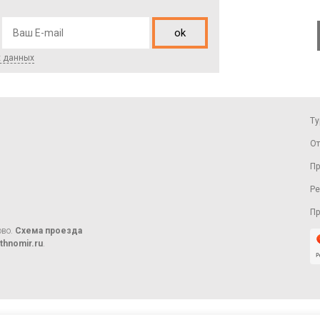
ok
х данных
Ту
От
Пр
Ре
П
ово.
Схема проезда
thnomir.ru
.