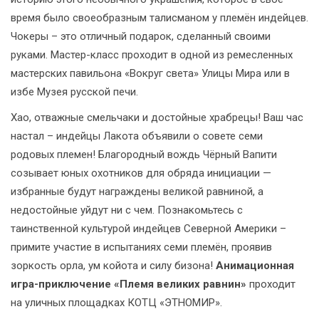
время было своеобразным талисманом у племён индейцев.
Чокеры – это отличный подарок, сделанный своими
руками. Мастер-класс проходит в одной из ремесленных
мастерских павильона «Вокруг света» Улицы Мира или в
избе Музея русской печи.
Хао, отважные смельчаки и достойные храбрецы! Ваш час
настал – индейцы Лакота объявили о совете семи
родовых племен! Благородный вождь Чёрный Вапити
созывает юных охотников для обряда инициации —
избранные будут награждены великой равниной, а
недостойные уйдут ни с чем. Познакомьтесь с
таинственной культурой индейцев Северной Америки –
примите участие в испытаниях семи племён, проявив
зоркость орла, ум койота и силу бизона!
Анимационная
игра-приключение «Племя великих равнин»
проходит
на уличных площадках КОТЦ «ЭТНОМИР».