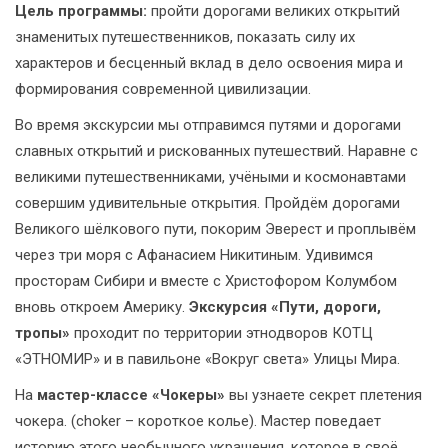
Цель программы:
пройти дорогами великих открытий
знаменитых путешественников, показать силу их
характеров и бесценный вклад в дело освоения мира и
формирования современной цивилизации.
Во время экскурсии мы отправимся путями и дорогами
славных открытий и рискованных путешествий. Наравне с
великими путешественниками, учёными и космонавтами
совершим удивительные открытия. Пройдём дорогами
Великого шёлкового пути, покорим Эверест и проплывём
через три моря с Афанасием Никитиным. Удивимся
просторам Сибири и вместе с Христофором Колумбом
вновь откроем Америку.
Экскурсия «Пути, дороги,
тропы»
проходит по территории этнодворов КОТЦ
«ЭТНОМИР» и в павильоне «Вокруг света» Улицы Мира.
На
мастер-классе «Чокеры»
вы узнаете секрет плетения
чокера. (choker – короткое колье). Мастер поведает
историю этого необычного украшения, которое в своё