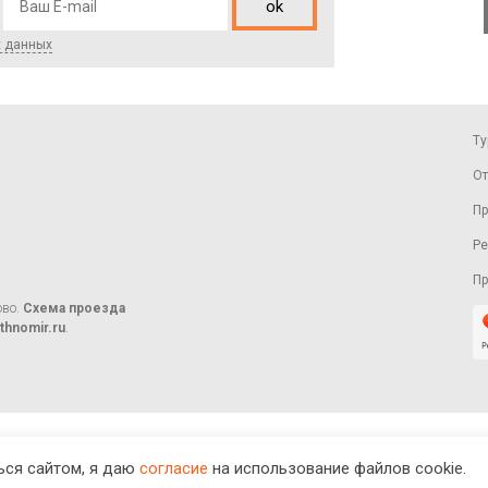
ok
х данных
Ту
От
Пр
Ре
П
ово.
Схема проезда
thnomir.ru
.
ся сайтом, я даю
согласие
на использование файлов cookie.