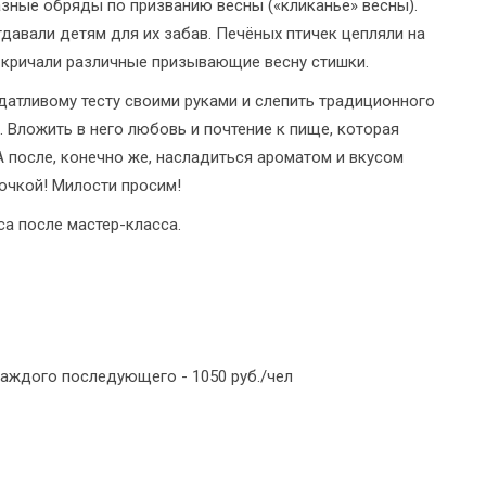
зные обряды по призванию весны («кликанье» весны).
отдавали детям для их забав. Печёных птичек цепляли на
и кричали различные призывающие весну стишки.
датливому тесту своими руками и слепить традиционного
 Вложить в него любовь и почтение к пище, которая
 А после, конечно же, насладиться ароматом и вкусом
очкой! Милости просим!
а после мастер-класса.
я каждого последующего - 1050 руб./чел