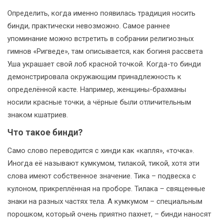
Определить, когда именно появилась традиция носить
бинди, практически невозможно. Самое раннее
упоминание можно встретить в собрании религиозных
гимнов «Ригведе», там описывается, как богиня рассвета
Уша украшает свой лоб красной точкой. Когда-то бинди
демонстрировала окружающим принадлежность к
определённой касте. Например, женщины-брахманы
носили красные точки, а чёрные были отличительным
знаком кшатриев.
Что такое бинди?
Само слово переводится с хинди как «капля», «точка».
Иногда её называют кумкумом, тилакой, тикой, хотя эти
слова имеют собственное значение. Тика – подвеска с
кулоном, прикреплённая на проборе. Тилака – священные
знаки на разных частях тела. А кумкумом – специальным
порошком, который очень приятно пахнет, – бинди наносят