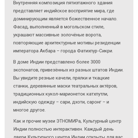
Внутренняя композиция пятиэтажного здания
представляет индийское восприятие мира, где
доминирующим является божественное начало.
Фасад, выполненный в могольском стиле,
украшают массивные золочёные ворота,
повторяющие архитектурные мотивы резиденции
императора Акбара – города Фатихпур-Сикри.
В доме Индии представлено более 3000
экспонатов, привезённых из разных штатов Индии.
Вы увидите резные качели, прялки и ткацкие
станки, деревянные маски театральных актёров,
традиционных кукол-марионеток катхпутли,
индийскую одежду – сари, дхоти, саронг – и
многое другое.
Как и прочие музеи ЭТНОМИРа, Культурный центр
Индии полностью интерактивен. Каждый день
двери Культурного центра Индии открыты для вас