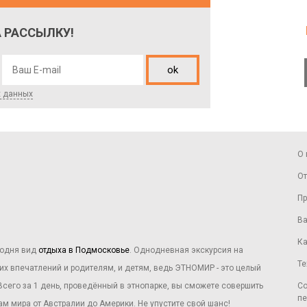
 РАССЫЛКУ!
ok
х данных
О 
От
Пр
Ва
Ка
годня вид
отдыха в Подмосковье
. Однодневная экскурсия на
Те
их впечатлений и родителям, и детям, ведь ЭТНОМИР - это целый
 Всего за 1 день, проведённый в этнопарке, вы сможете совершить
Со
пе
м мира от Австралии до Америки. Не упустите свой шанс!