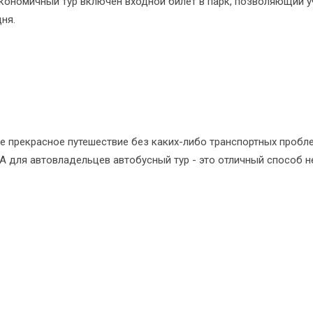
кономичный тур включён входной билет в парк, позволяющий у
ня.
е прекрасное путешествие без каких-либо транспортных проблем
А для автовладельцев автобусный тур - это отличный способ не