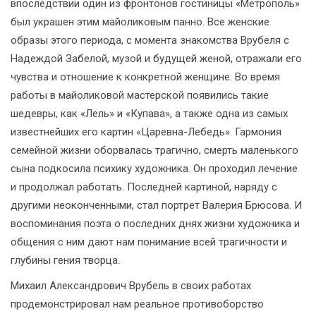
впоследствии один из фронтонов гостиницы «Метрополь»
был украшен этим майоликовым панно. Все женские
образы этого периода, с момента знакомства Врубеля с
Надеждой Забелой, музой и будущей женой, отражали его
чувства и отношение к конкретной женщине. Во время
работы в майоликовой мастерской появились такие
шедевры, как «Лель» и «Купава», а также одна из самых
известнейших его картин «Царевна-Лебедь». Гармония
семейной жизни оборвалась трагично, смерть маленького
сына подкосила психику художника. Он проходил лечение
и продолжал работать. Последней картиной, наряду с
другими неоконченными, стал портрет Валерия Брюсова. И
воспоминания поэта о последних днях жизни художника и
общения с ним дают нам понимание всей трагичности и
глубины гения творца.
Михаил Александрович Врубель в своих работах
продемонстрировал нам реальное противоборство