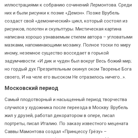
иллюстрациями к собранию сочинений Лермонтова. Среди
них и были рисунки к поэме «Демон». Позже Врубель
создаст свой «демонический» цикл, который состоял из
рисунков, полотен и скульптуры. Мистическая картина
написана хорошо узнаваемым стилем автора – угловатыми
мазками, напоминающими мозаику. Полное тоски по миру
иному, неземное существо восседает в горькой
задумчивости: «И дик и чуден был вокруг Весь божий мир;
но гордый дух Презрительным окинул оком Творенье Бога
своего, И на челе его высоком Не отразилось ничего…».
Московский период
Самый плодотворный и насыщенный период творчества
случился у художника после переезда в Москву. Врубель
жил у друзей, работал декоратором в опере, писал
портреты, писал Италию. По заказу известного мецената
Саввы Мамонтова создал «Принцессу Грёзу» –