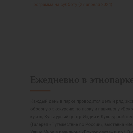
Программа на субботу (27 апреля 2024)
Ежедневно в этнопарк
Каждый день в парке проводится целый ряд экск
обзорную экскурсию по парку и павильону «Вокр
кукол, Культурный центр Индии и Культурный це
(Галерея «Путешествие по России», выставка «Ве
Улице Мира в павильоне «Вокруг света» и др.).