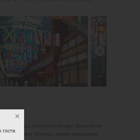
ри», Динопарк, тематический парк «Волшебная
гости.
мобры» и другие объекты. Можно арендовать