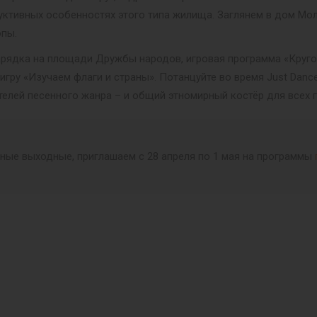
уктивных особенностях этого типа жилища. Заглянем в дом Мо
опы.
 зарядка на площади Дружбы народов, игровая программа «Круго
игру «Изучаем флаги и страны». Потанцуйте во время Just Dan
телей песенного жанра – и общий этномирный костёр для всех го
ные выходные, приглашаем с 28 апреля по 1 мая на программы