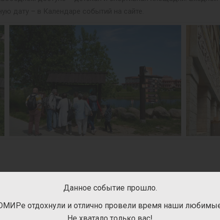
ную дату – в Календаре событий на сайте.
ПАРТНЁРСКИЕ ПРОЕКТЫ В ЭТНОПАРКЕ
Данное событие прошло.
оекты. За дополнительную плату можно посетить лабиринт «Деб
ОМИРе отдохнули и отлично провели время наши любимые 
одок «FanГрад», ферму и Котодом «ЭтноКот», зоодом «Кобры-
Не хватало только вас!