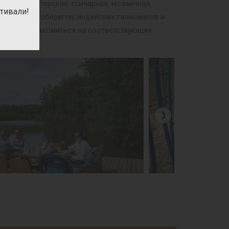
орские мастерские: гончарная, мозаичная,
тивали!
ных кукол и оберегов, индейских талисманов и
м можно ознакомиться на соответствующих