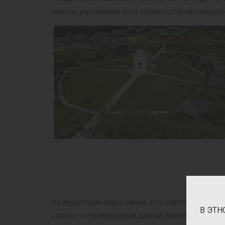
многое, расписание всех активностей на конкрет
На территории парка также есть партнёрские пр
В ЭТН
страна» с перевёрнутым домом, верёвочный гор