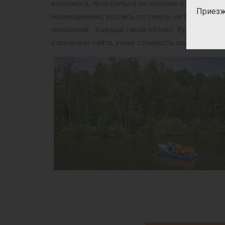
велосипед, прокатиться по лесному озеру на ло
Приезж
мыловаренная, роспись по стеклу, на ткани, рос
украшений… Каждый такой объект, будь то масте
страничках сайта, узнав стоимость входного бил