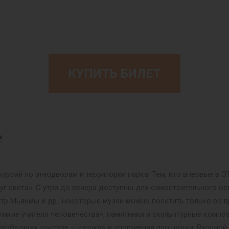
КУПИТЬ БИЛЕТ
е
урсий по этнодворам и территории парка. Тем, кто впервые в
уг света». С утра до вечера доступны для самостоятельного ос
нтр Мьянмы и др., некоторые музеи можно посетить только во в
ликие учителя человечества», памятники и скульптурные композ
 В свободном доступе – детская и спортивная площадки. Входно