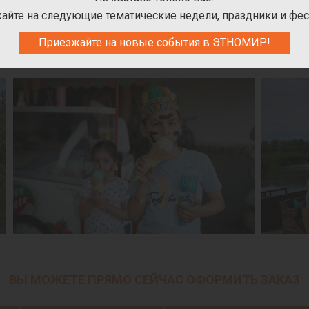
дке, катамаране или сапборде. В ЭТНОМИРе также работают авт
айте на следующие тематические недели, праздники и фес
пись пряников, изготовление шоколада, создание свечей, народ
рская или аттракцион, работает по своему графику, с которы
Приезжайте на новые события в ЭТНОМИР!
ета или мастер-класса.
ВЫ МОЖЕТЕ ПРЯМО СЕЙЧАС ОФОРМИТЬ ЗАКАЗ