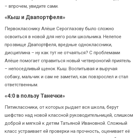
– впрочем, увидите сами.
«Кыш и Двапортфеля»
Первокласснику Алёше Сероглазову было сложно
освоиться в новой для него роли школьника. Нелепое
прозвище Двапортфеля, вредные одноклассники,
дисциплина – ну как тут не отчаяться? С проблемами
Алёше помогает справиться новый четвероногий приятель
– непоседливый щенок Кыш. Воспитывая и выручая
собаку, мальчик и сам не заметил, как повзрослел и стал
ответственным.
«4:0 в пользу Танечки»
Пятиклассники, от которых рыдает вся школа, берут
шефство над новой классной руководительницей, слишком
доброй и мягкой к детям Татьяной Ивановной. Сложный
класс устраивает ей проверки на прочность, оценивает её