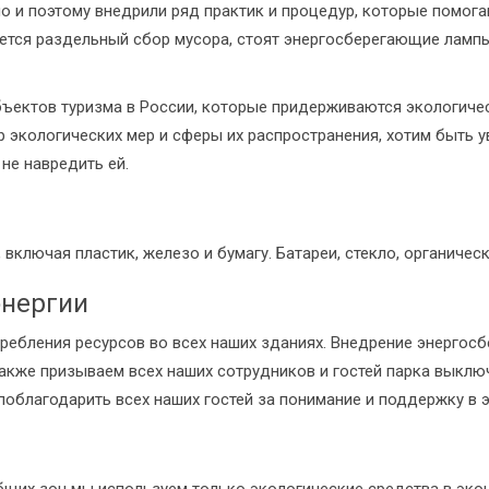
о и поэтому внедрили ряд практик и процедур, которые помога
яется раздельный сбор мусора, стоят энергосберегающие ламп
ъектов туризма в России, которые придерживаются экологичес
 экологических мер и сферы их распространения, хотим быть у
не навредить ей.
включая пластик, железо и бумагу. Батареи, стекло, органичес
энергии
ебления ресурсов во всех наших зданиях. Внедрение энергос
кже призываем всех наших сотрудников и гостей парка выключа
поблагодарить всех наших гостей за понимание и поддержку в 