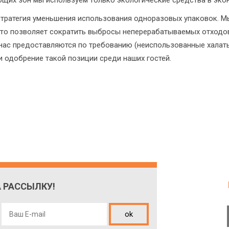
бщих зон мы используем только экологические средства в эко
стратегия уменьшения использования одноразовых упаковок. Мы
Это позволяет сократить выбросы неперерабатываемых отходов
у нас предоставляются по требованию (неиспользованные халат
и одобрение такой позиции среди наших гостей.
 РАССЫЛКУ!
ok