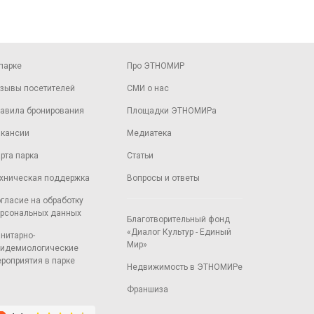
парке
Про ЭТНОМИР
зывы посетителей
СМИ о нас
авила бронирования
Площадки ЭТНОМИРа
кансии
Медиатека
рта парка
Статьи
хническая поддержка
Вопросы и ответы
гласие на обработку
рсональных данных
Благотворительный фонд
«Диалог Культур - Единый
нитарно-
Мир»
идемиологические
роприятия в парке
Недвижимость в ЭТНОМИРе
Франшиза