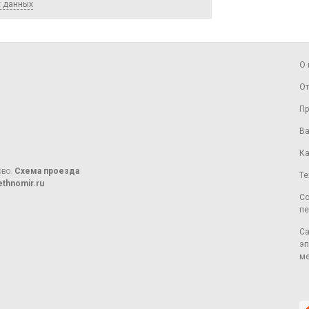
х данных
О 
От
Пр
Ва
Ка
ово.
Схема проезда
Те
thnomir.ru
Со
пе
Са
эп
ме