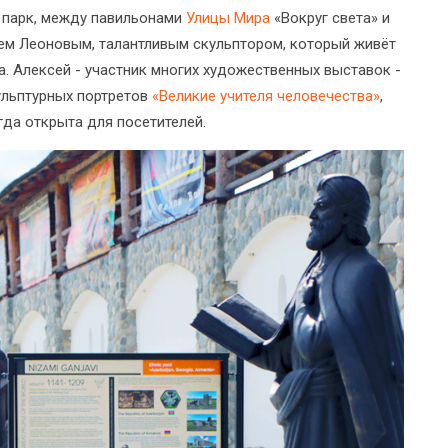
в парк, между павильонами
Улицы Мира
«Вокруг света» и
ем Леоновым, талантливым скульптором, который живёт
а. Алексей - участник многих художественных выставок -
льптурных портретов
«Великие учителя человечества»
,
да открыта для посетителей.