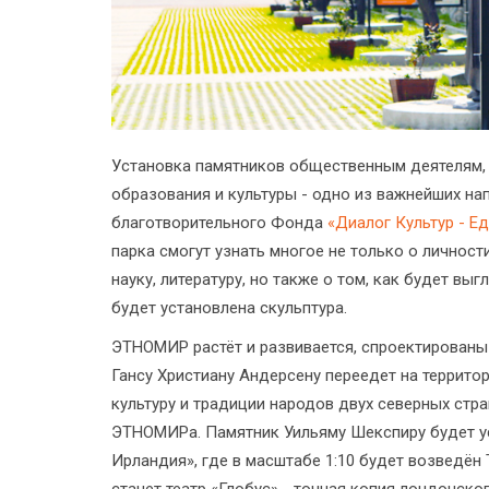
Установка памятников общественным деятелям, 
образования и культуры - одно из важнейших н
благотворительного Фонда
«Диалог Культур - Е
парка смогут узнать многое не только о личности
науку, литературу, но также о том, как будет вы
будет установлена скульптура.
ЭТНОМИР растёт и развивается, спроектированы
Гансу Христиану Андерсену переедет на террит
культуру и традиции народов двух северных стр
ЭТНОМИРа. Памятник Уильяму Шекспиру будет ус
Ирландия», где в масштабе 1:10 будет возведён 
станет театр «Глобус» - точная копия лондонског