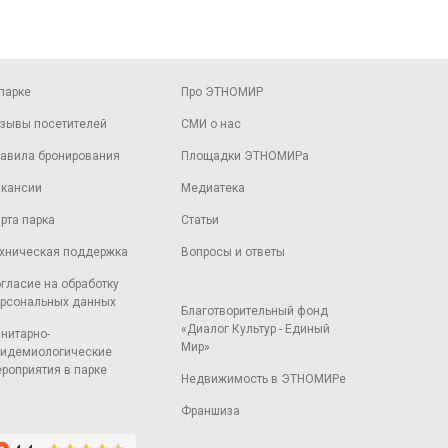
парке
Про ЭТНОМИР
зывы посетителей
СМИ о нас
авила бронирования
Площадки ЭТНОМИРа
кансии
Медиатека
рта парка
Статьи
хническая поддержка
Вопросы и ответы
гласие на обработку
рсональных данных
Благотворительный фонд
«Диалог Культур - Единый
нитарно-
Мир»
идемиологические
роприятия в парке
Недвижимость в ЭТНОМИРе
Франшиза