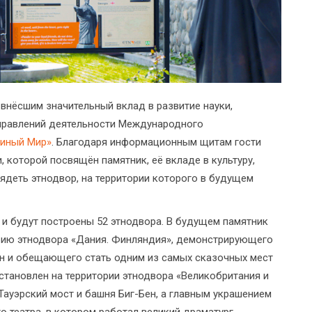
внёсшим значительный вклад в развитие науки,
аправлений деятельности Международного
диный Мир»
. Благодаря информационным щитам гости
, которой посвящён памятник, её вкладе в культуру,
глядеть этнодвор, на территории которого в будущем
 и будут построены 52 этнодвора. В будущем памятник
орию этнодвора «Дания. Финляндия», демонстрирующего
ан и обещающего стать одним из самых сказочных мест
тановлен на территории этнодвора «Великобритания и
Тауэрский мост и башня Биг-Бен, а главным украшением
о театра, в котором работал великий драматург.