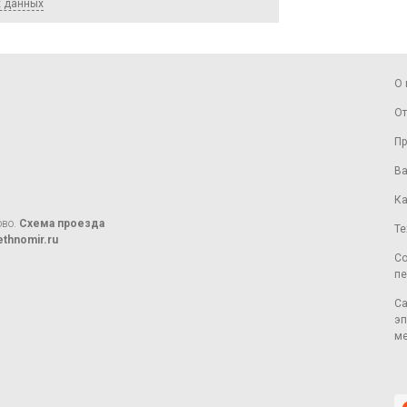
х данных
О 
От
Пр
Ва
Ка
ово.
Схема проезда
Те
thnomir.ru
Со
пе
Са
эп
ме