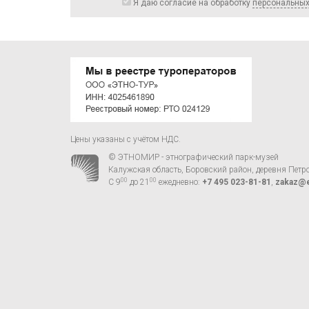
Я даю согласие на обработку
персональны
Цены указаны с учётом НДС.
© ЭТНОМИР - этнографический парк-музей
Калужская область, Боровский район, деревня Петр
00
00
С 9
до 21
ежедневно:
+7 495 023-81-81
,
zakaz@e