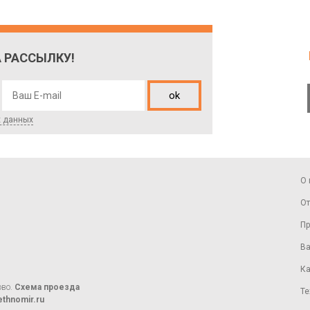
 РАССЫЛКУ!
ok
х данных
О 
От
Пр
Ва
Ка
ово.
Схема проезда
Те
thnomir.ru