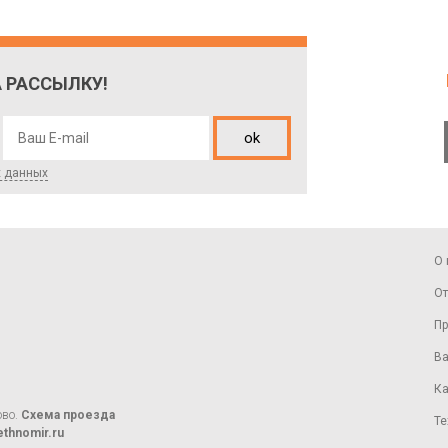
 РАССЫЛКУ!
ok
х данных
О 
От
Пр
Ва
Ка
ово.
Схема проезда
Те
thnomir.ru