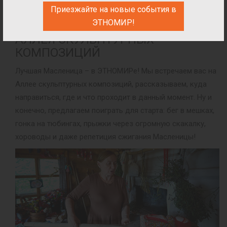
Приезжайте на новые события в
ЭТНОМИР!
АЛЛЕЯ СКУЛЬПТУРНЫХ
КОМПОЗИЦИЙ
Лучшая Масленица – в ЭТНОМИРе! Мы встречаем вас на
Аллее скульптурных композиций, рассказываем, куда
направиться, где и что проходит в данный момент. Ну и
конечно, предлагаем поиграть для старта: бег в мешках,
гонка на тюбингах, прыжки через огромную скакалку,
хороводы и даже репетиция сжигания Масленицы!