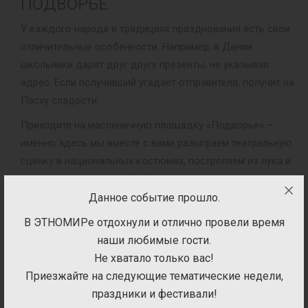
ПОДВОРЬЕ
У каждого народа в традициях празднования есть свои
отличительные особенности. Например, в Дании
школьники дарят друг другу презенты, не указывая
адрес. Если получивший угадает отправителя, получит на
Пасху сладости.
Приходите на масленичную площадку «Подворье» –
именно здесь мы вместе с вами разыграем театральную
сценку в национальных костюмах, постреляем из лука и
устроим лыжную эстафету!
Данное событие прошло.
В ЭТНОМИРе отдохнули и отлично провели время
наши любимые гости.
Не хватало только вас!
Приезжайте на следующие тематические недели,
праздники и фестивали!